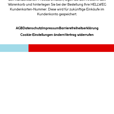
Warenkorb und hinterlegen Sie bei der Bestellung Ihre HELLWEG
Kundenkarten-Nummer. Diese wird für zukünftige Einkäufe im
Kundenkonto gespeichert.
(öffnet ein Dialogfeld)
(öffnet ein Dialogfeld)
(öffnet ein Dialogfeld)
(öffnet ein
AGB
Datenschutz
Impressum
Barrierefreiheitserklärung
(öffnet ein Dialogfeld)
Cookie-Einstellungen ändern
Vertrag widerrufen