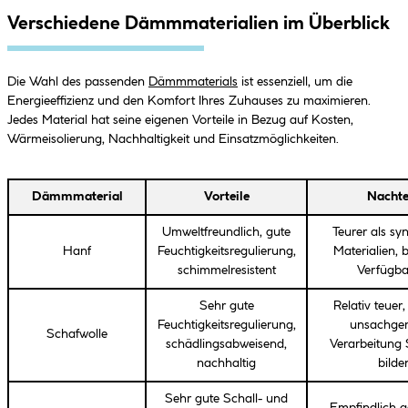
Verschiedene Dämmmaterialien im Überblick
Die Wahl des passenden
Dämmmaterials
ist essenziell, um die
Energieeffizienz und den Komfort Ihres Zuhauses zu maximieren.
Jedes Material hat seine eigenen Vorteile in Bezug auf Kosten,
Wärmeisolierung, Nachhaltigkeit und Einsatzmöglichkeiten.
Dämmmaterial
Vorteile
Nachte
Umweltfreundlich, gute
Teurer als sy
Hanf
Feuchtigkeitsregulierung,
Materialien, 
schimmelresistent
Verfügba
Sehr gute
Relativ teuer
Feuchtigkeitsregulierung,
unsachge
Schafwolle
schädlingsabweisend,
Verarbeitung
nachhaltig
bilde
Sehr gute Schall- und