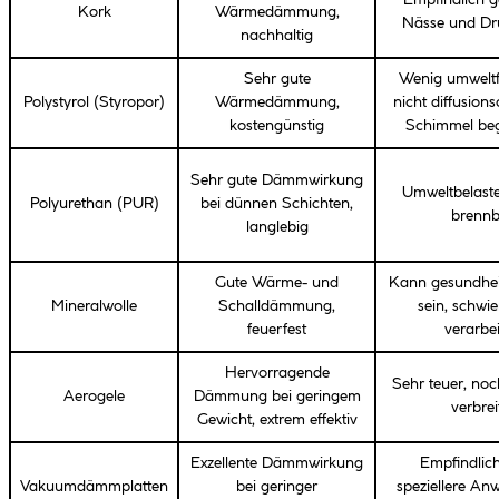
Empfindlich 
Kork
Wärmedämmung,
Nässe und Dru
nachhaltig
Sehr gute
Wenig umweltf
Polystyrol (Styropor)
Wärmedämmung,
nicht diffusion
kostengünstig
Schimmel beg
Sehr gute Dämmwirkung
Umweltbelaste
Polyurethan (PUR)
bei dünnen Schichten,
brennb
langlebig
Gute Wärme- und
Kann gesundhei
Mineralwolle
Schalldämmung,
sein, schwie
feuerfest
verarbe
Hervorragende
Sehr teuer, noc
Aerogele
Dämmung bei geringem
verbrei
Gewicht, extrem effektiv
Exzellente Dämmwirkung
Empfindlich
Vakuumdämmplatten
bei geringer
speziellere A