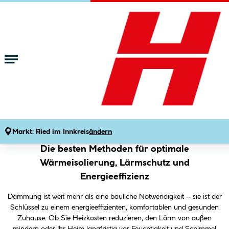
Zum Hauptinhalt springen
Startseite
Tipps & Ideen
Bauen
Baustoffe
Nachhaltig Dämmen
Effektive Dämmung für Ihr Zuhause – Mehr
Komfort bei geringeren Kosten
Markt:
Ried im Innkreis
ändern
Die besten Methoden für optimale
Wärmeisolierung, Lärmschutz und
Energieeffizienz
Dämmung ist weit mehr als eine bauliche Notwendigkeit – sie ist der
Schlüssel zu einem energieeffizienten, komfortablen und gesunden
Zuhause. Ob Sie Heizkosten reduzieren, den Lärm von außen