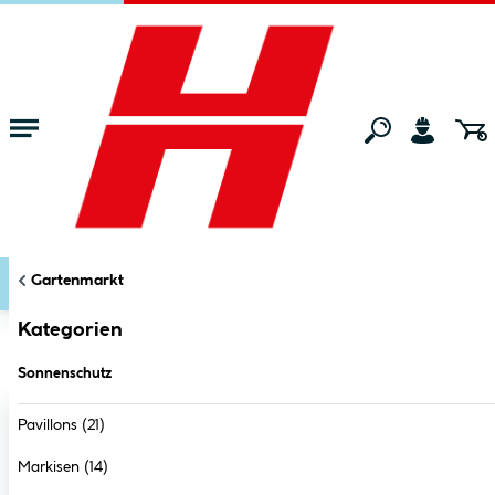
Zum Hauptinhalt springen
Startseite
Gartenmarkt
Sonnenschutz
KATEGORIEN
FILTERN
Gartenmarkt
Markt:
Ried im Innkreis
ändern
Sonnenschutz
Kategorien
Sonnenschutz
Pavillons
(21)
Markisen
(14)