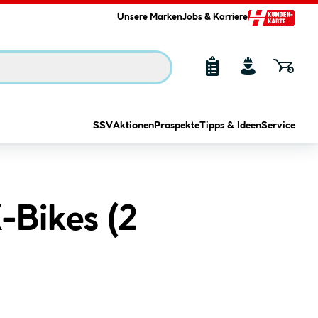
Unsere Marken
Jobs & Karriere
SSV
Aktionen
Prospekte
Tipps & Ideen
Service
Bikes (
2