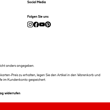
Social Media
Folgen Sie uns
cht anders angegeben.
rten-Preis zu erhalten, legen Sie den Artikel in den Warenkorb und
fe im Kundenkonto gespeichert.
et ein Dialogfeld)
rag widerrufen