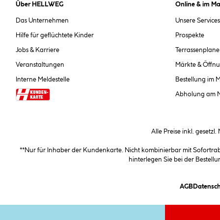
Über HELLWEG
Online & im Ma
Das Unternehmen
Unsere Services
Hilfe für geflüchtete Kinder
Prospekte
Jobs & Karriere
Terrassenplane
Veranstaltungen
Märkte & Öffnu
Interne Meldestelle
Bestellung im 
Abholung am 
Alle Preise inkl. gesetzl
**Nur für Inhaber der Kundenkarte. Nicht kombinierbar mit Sofortr
hinterlegen Sie bei der Beste
(öffnet e
AGB
Datensch