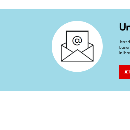
Un
Jetzt
basier
in Ihr
JE