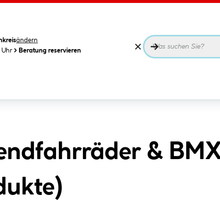
nkreis
ändern
0 Uhr
Beratung reservieren
endfahrräder & BMX-
dukte
)