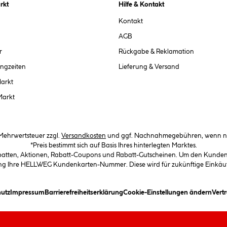
rkt
Hilfe & Kontakt
Kontakt
AGB
r
Rückgabe & Reklamation
ngzeiten
Lieferung & Versand
Markt
Markt
. Mehrwertsteuer zzgl.
Versandkosten
und ggf. Nachnahmegebühren, wenn ni
*Preis bestimmt sich auf Basis Ihres hinterlegten Marktes.
abatten, Aktionen, Rabatt-Coupons und Rabatt-Gutscheinen. Um den Kundenka
llung Ihre HELLWEG Kundenkarten-Nummer. Diese wird für zukünftige Einkäu
in Dialogfeld)
(öffnet ein Dialogfeld)
(öffnet ein Dialogfeld)
(öffnet ein Dialogfeld)
(öffn
utz
Impressum
Barrierefreiheitserklärung
Cookie-Einstellungen ändern
Vert