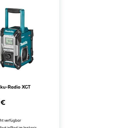
kku-Radio XGT
 €
cht verfügbar