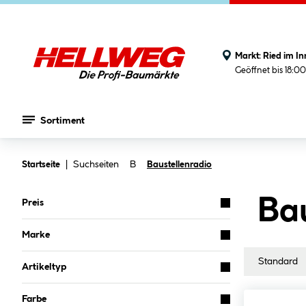
Markt:
Ried im In
Geöffnet bis 18:0
Sortiment
Zum Hauptinhalt springen
Suchseiten
B
Startseite
Baustellenradio
Bau
Preis
Marke
Artikeltyp
Farbe