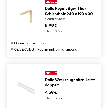
Dolle Regalträger Thor
Schichtholz 240 x 190 x 30
mm
4 Ausführungen
5.99 €
Inhalt:
1 Stück
●
Online nicht verfügbar
●
Click & Collect in
Ried im Innkreis
nicht möglich
Dolle Werkzeughalter-Leiste
doppelt
4.59 €
Inhalt:
1 Stück