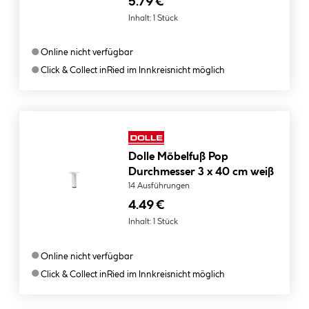
5.79 €
Inhalt:
1 Stück
●
Online nicht verfügbar
●
Click & Collect in
Ried im Innkreis
nicht möglich
Dolle Möbelfuß Pop
Durchmesser 3 x 40 cm weiß
14 Ausführungen
4.49 €
Inhalt:
1 Stück
●
Online nicht verfügbar
●
Click & Collect in
Ried im Innkreis
nicht möglich