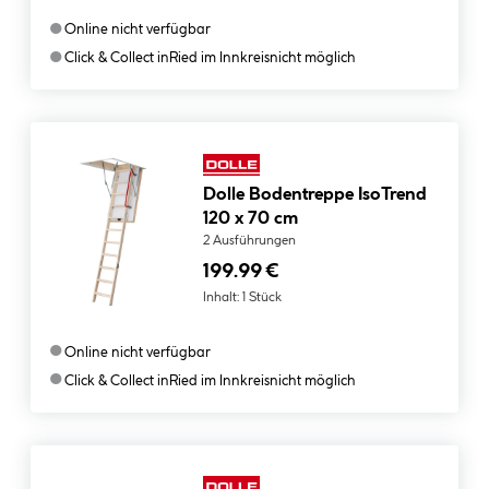
●
Online nicht verfügbar
●
Click & Collect in
Ried im Innkreis
nicht möglich
Dolle Bodentreppe IsoTrend
120 x 70 cm
2 Ausführungen
199.99 €
Inhalt:
1 Stück
●
Online nicht verfügbar
●
Click & Collect in
Ried im Innkreis
nicht möglich