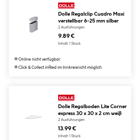
Dolle Regalclip Cuadro Maxi
verstellbar 6-25 mm silber
2 Ausführungen
9.89 €
Inhalt:
1 Stück
●
Online nicht verfügbar
●
Click & Collect in
Ried im Innkreis
nicht möglich
Dolle Regalboden Lite Corner
express 30 x 30 x 2 cm weiß
2 Ausführungen
13.99 €
Inhalt:
1 Stück