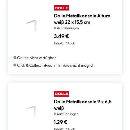
Dolle Metallkonsole Altura
weiß 22 x 15,5 cm
8 Ausführungen
3.49 €
Inhalt:
1 Stück
●
Online nicht verfügbar
●
Click & Collect in
Ried im Innkreis
nicht möglich
Dolle Metallkonsole 9 x 6,5
weiß
11 Ausführungen
1.29 €
Inhalt:
1 Stück