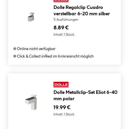
Dolle Regalclip Cuadro
verstellbar 6-20 mm silber
5 Ausführungen
8.89 €
Inhalt:
1 Stück
●
Online nicht verfügbar
●
Click & Collect in
Ried im Innkreis
nicht möglich
Dolle Metallclip-Set Eliot 6-40
mm polar
19.99 €
Inhalt:
1 Stück