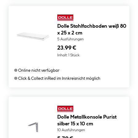
Dolle Stahlfachboden weiß 80
x 25 x 2 cm
5 Ausführungen
23.99 €
Inhalt:
1 Stück
●
Online nicht verfügbar
●
Click & Collect in
Ried im Innkreis
nicht möglich
Dolle Metallkonsole Purist
silber 15 x 10 cm
10 Ausführungen