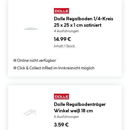
Dolle Regalboden 1/4-Kreis
25 x 25 x 1 cm satiniert
4 Ausführungen
14.99 €
Inhalt:
1 Stück
●
Online nicht verfügbar
●
Click & Collect in
Ried im Innkreis
nicht möglich
Dolle Regalbodenträger
Winkel weiß 18 cm
6 Ausführungen
3.59 €