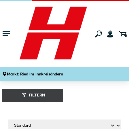
Zum Hauptinhalt springen
Startseite
Marken
Dolle
Dolle (
91
Produkte
)
Markt:
Ried im Innkreis
ändern
FILTERN