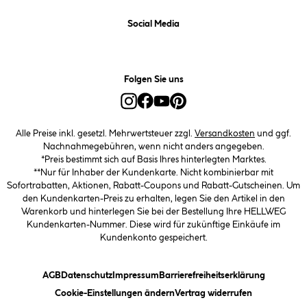
Social Media
Folgen Sie uns
Alle Preise inkl. gesetzl. Mehrwertsteuer zzgl.
Versandkosten
und ggf.
Nachnahmegebühren, wenn nicht anders angegeben.
*Preis bestimmt sich auf Basis Ihres hinterlegten Marktes.
**Nur für Inhaber der Kundenkarte. Nicht kombinierbar mit
Sofortrabatten, Aktionen, Rabatt-Coupons und Rabatt-Gutscheinen. Um
den Kundenkarten-Preis zu erhalten, legen Sie den Artikel in den
Warenkorb und hinterlegen Sie bei der Bestellung Ihre HELLWEG
Kundenkarten-Nummer. Diese wird für zukünftige Einkäufe im
Kundenkonto gespeichert.
(öffnet ein Dialogfeld)
(öffnet ein Dialogfeld)
(öffnet ein Dialogfeld)
(öffnet ein
AGB
Datenschutz
Impressum
Barrierefreiheitserklärung
(öffnet ein Dialogfeld)
Cookie-Einstellungen ändern
Vertrag widerrufen