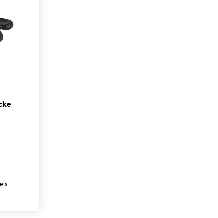
cke
eis