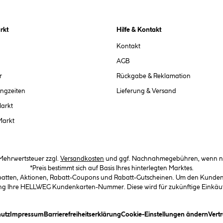
rkt
Hilfe & Kontakt
Kontakt
AGB
r
Rückgabe & Reklamation
ngzeiten
Lieferung & Versand
Markt
Markt
. Mehrwertsteuer zzgl.
Versandkosten
und ggf. Nachnahmegebühren, wenn ni
*Preis bestimmt sich auf Basis Ihres hinterlegten Marktes.
abatten, Aktionen, Rabatt-Coupons und Rabatt-Gutscheinen. Um den Kundenka
llung Ihre HELLWEG Kundenkarten-Nummer. Diese wird für zukünftige Einkäu
in Dialogfeld)
(öffnet ein Dialogfeld)
(öffnet ein Dialogfeld)
(öffnet ein Dialogfeld)
(öffn
utz
Impressum
Barrierefreiheitserklärung
Cookie-Einstellungen ändern
Vert