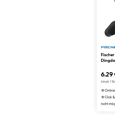
Fischer
Dingdo
6.29
Inhalt:
1 S
●
Online
●
Click &
nicht mög