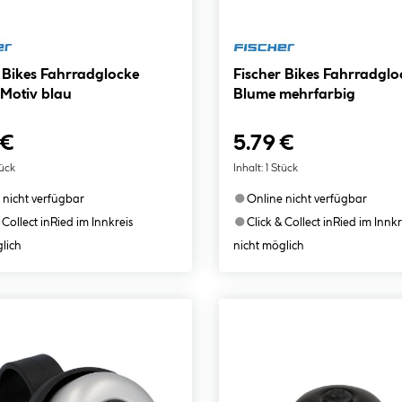
 Bikes Fahrradglocke
Fischer Bikes Fahrradglo
 Motiv blau
Blume mehrfarbig
 €
5.79 €
tück
Inhalt:
1 Stück
●
 nicht verfügbar
Online nicht verfügbar
●
 Collect in
Ried im Innkreis
Click & Collect in
Ried im Innkr
lich
nicht möglich