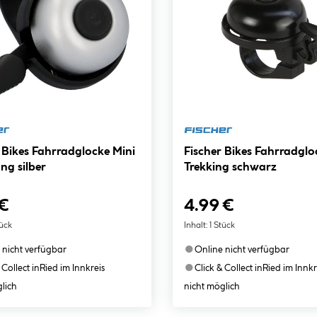
 Bikes Fahrradglocke Mini
Fischer Bikes Fahrradglo
ng silber
Trekking schwarz
 €
4.99 €
tück
Inhalt:
1 Stück
●
 nicht verfügbar
Online nicht verfügbar
●
 Collect in
Ried im Innkreis
Click & Collect in
Ried im Innkr
lich
nicht möglich