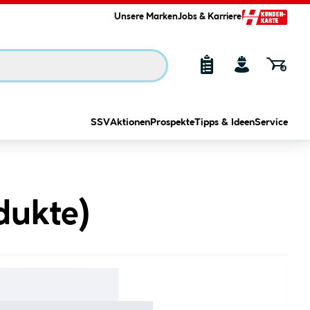
Unsere Marken
Jobs & Karriere
SSV
Aktionen
Prospekte
Tipps & Ideen
Service
dukte
)