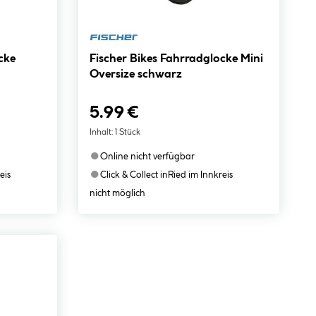
cke
Fischer Bikes Fahrradglocke Mini
Oversize schwarz
5.99 €
Inhalt:
1 Stück
●
Online nicht verfügbar
●
eis
Click & Collect in
Ried im Innkreis
nicht möglich