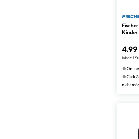
Fischer
Kinder
4.99
Inhalt:
1 S
●
Online
●
Click &
nicht mög