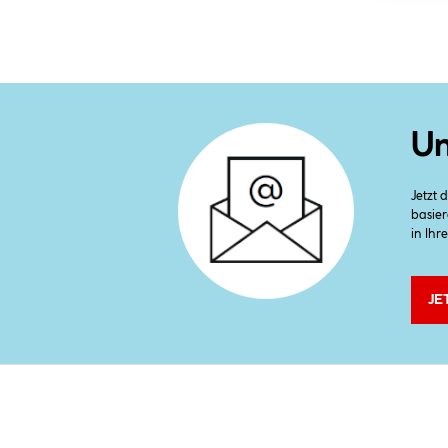
Un
Jetzt
basier
in Ihr
JE