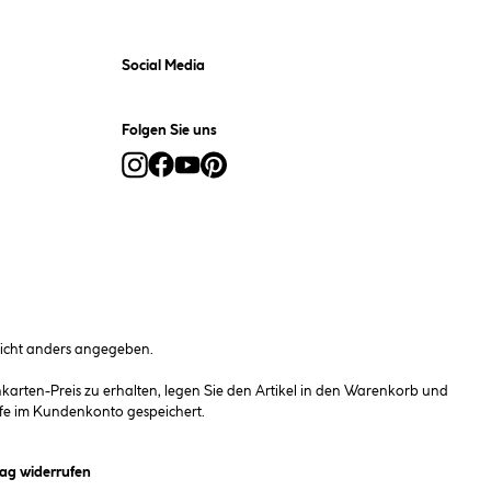
Social Media
Folgen Sie uns
cht anders angegeben.
rten-Preis zu erhalten, legen Sie den Artikel in den Warenkorb und
fe im Kundenkonto gespeichert.
et ein Dialogfeld)
rag widerrufen