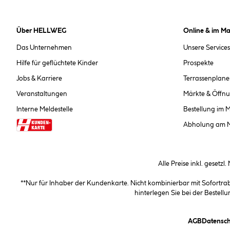
Über HELLWEG
Online & im Ma
Das Unternehmen
Unsere Services
Hilfe für geflüchtete Kinder
Prospekte
Jobs & Karriere
Terrassenplane
Veranstaltungen
Märkte & Öffnu
Interne Meldestelle
Bestellung im 
Abholung am 
Alle Preise inkl. gesetzl
**Nur für Inhaber der Kundenkarte. Nicht kombinierbar mit Sofortr
hinterlegen Sie bei der Beste
(öffnet e
AGB
Datensch