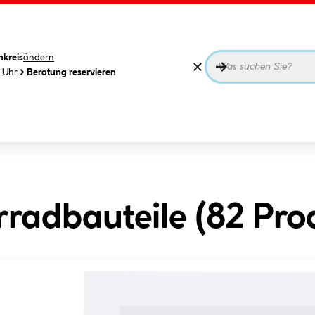
nkreis
ändern
0 Uhr
Beratung reservieren
radbauteile (
82
Pro