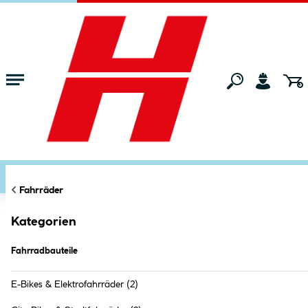
Zum Hauptinhalt springen
Startseite
Freizeit
Fahrräder
Fahrradbauteile
FILTERN
KATEGORIEN
×
Reflektor
Markt:
Ried im Innkreis
ändern
Fahrräder
Alle Filter zurücksetzen
Kategorien
Fahrradbauteile (
82
Produkte
)
Fahrradbauteile
E-Bikes & Elektrofahrräder
(2)