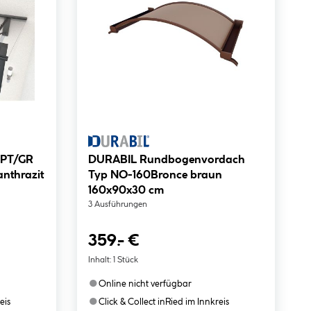
 PT/GR
DURABIL Rundbogenvordach
anthrazit
Typ NO-160Bronce braun
160x90x30 cm
3 Ausführungen
359.- €
Inhalt:
1 Stück
●
Online nicht verfügbar
●
eis
Click & Collect in
Ried im Innkreis