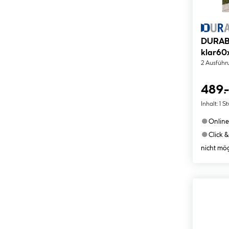
DURABI
klar60
2 Ausführ
489.-
Inhalt:
1 S
●
Online
●
Click &
nicht mög