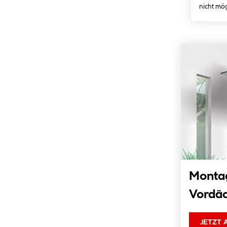
nicht mög
Montag
Vordä
JETZT