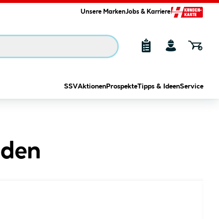
Unsere Marken
Jobs & Karriere
SSV
Aktionen
Prospekte
Tipps & Ideen
Service
nden