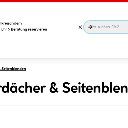
nkreis
ändern
0 Uhr
Beratung reservieren
 Seitenblenden
rdächer & Seitenble