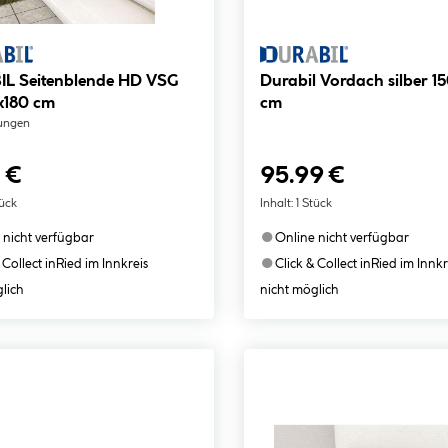
L Seitenblende HD VSG
Durabil Vordach silber 15
x180 cm
cm
ungen
 €
95.99 €
tück
Inhalt:
1 Stück
●
 nicht verfügbar
Online nicht verfügbar
●
 Collect in
Ried im Innkreis
Click & Collect in
Ried im Innkr
lich
nicht möglich