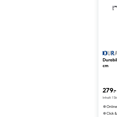
Durabi
cm
279.-
Inhalt:
1 S
●
Online
●
Click &