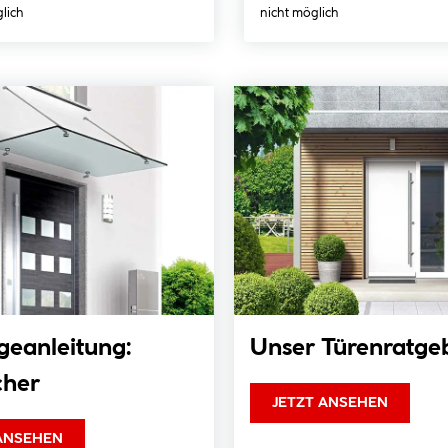
lich
nicht möglich
eanleitung:
Unser Türenratge
cher
JETZT ANSEHEN
 ANSEHEN