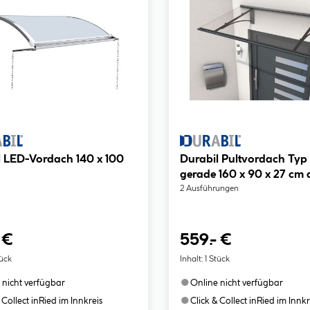
l LED-Vordach 140 x 100
Durabil Pultvordach Typ
gerade 160 x 90 x 27 cm 
2 Ausführungen
 €
559.- €
tück
Inhalt:
1 Stück
●
 nicht verfügbar
Online nicht verfügbar
●
 Collect in
Ried im Innkreis
Click & Collect in
Ried im Innkr