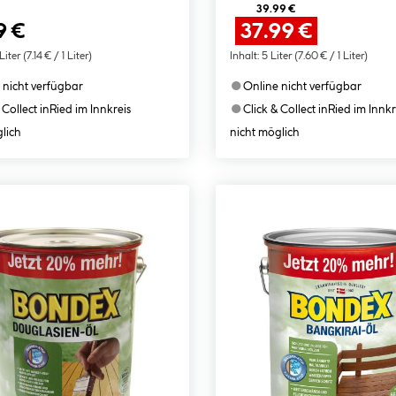
39.99 €
9 €
37.99 €
Liter
(7.14 € / 1 Liter)
Inhalt:
5 Liter
(7.60 € / 1 Liter)
●
 nicht verfügbar
Online nicht verfügbar
●
 Collect in
Ried im Innkreis
Click & Collect in
Ried im Innkr
lich
nicht möglich