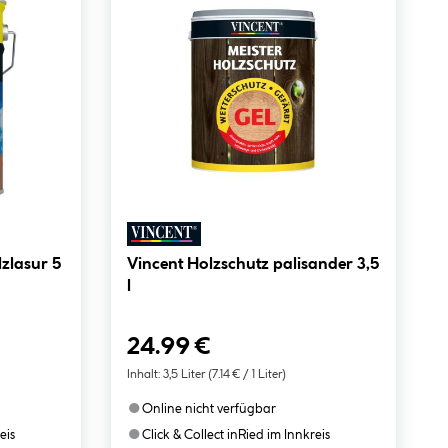
zlasur 5
Vincent Holzschutz palisander 3,5
l
24.99 €
Inhalt:
3,5 Liter
(7.14 € / 1 Liter)
●
Online nicht verfügbar
●
eis
Click & Collect in
Ried im Innkreis