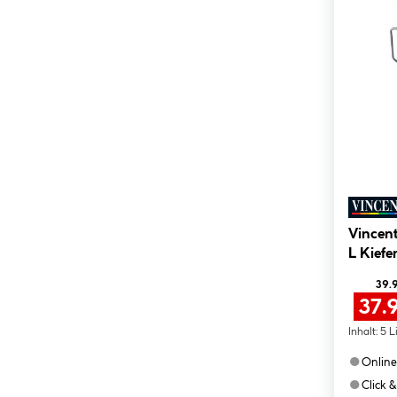
Vincent
L Kiefe
39.
37.
Inhalt:
5 L
●
Online
●
Click &