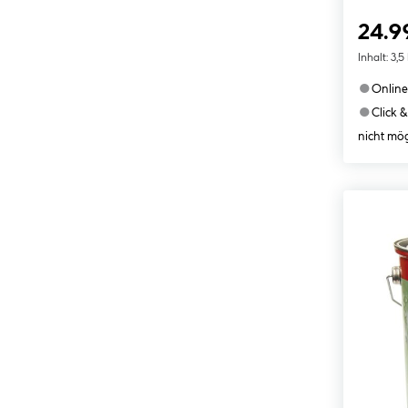
24.9
Inhalt:
3,5 
●
Online
●
Click &
nicht mög