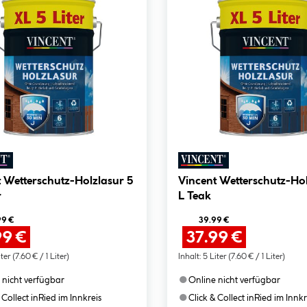
 Wetterschutz-Holzlasur 5
Vincent Wetterschutz-Hol
r
L Teak
99 €
39.99 €
99 €
37.99 €
iter
(7.60 € / 1 Liter)
Inhalt:
5 Liter
(7.60 € / 1 Liter)
●
 nicht verfügbar
Online nicht verfügbar
●
 Collect in
Ried im Innkreis
Click & Collect in
Ried im Innkr