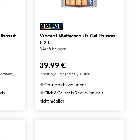
thrazit
Vincent Wetterschutz Gel Palisan
5,2 L
3 Ausführungen
39.99 €
logramm)
Inhalt:
5,2 Liter
(7.69 € / 1 Liter)
●
Online nicht verfügbar
●
eis
Click & Collect in
Ried im Innkreis
nicht möglich