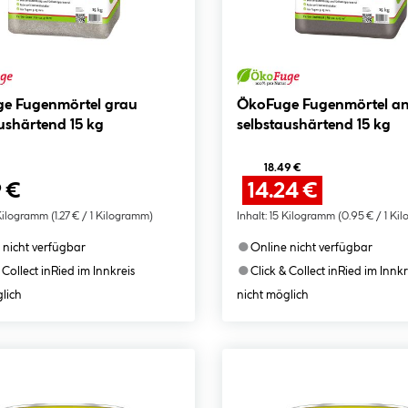
e Fugenmörtel grau
ÖkoFuge Fugenmörtel an
ushärtend 15 kg
selbstaushärtend 15 kg
18.49 €
 €
14.24 €
Kilogramm
(1.27 € / 1 Kilogramm)
Inhalt:
15 Kilogramm
(0.95 € / 1 Ki
●
 nicht verfügbar
Online nicht verfügbar
●
 Collect in
Ried im Innkreis
Click & Collect in
Ried im Innkr
lich
nicht möglich