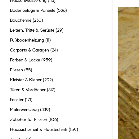
Hausentwässerung
(43)
Bodenbeläge & Paneele
(586)
Bauchemie
(230)
Leitern, Tritte & Gerüste
(29)
Fußbodenheizung
(11)
Carports & Garagen
(24)
Farben & Lacke
(959)
Fliesen
(55)
Kleister & Kleber
(292)
Türen & Vordächer
(317)
Fenster
(171)
Malerwerkzeug
(339)
Zubehör für Fliesen
(106)
Haussicherheit & Haustechnik
(159)