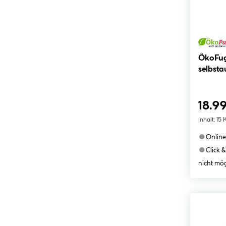
ÖkoFug
selbsta
18.99
Inhalt:
15 
●
Online
●
Click &
nicht mög