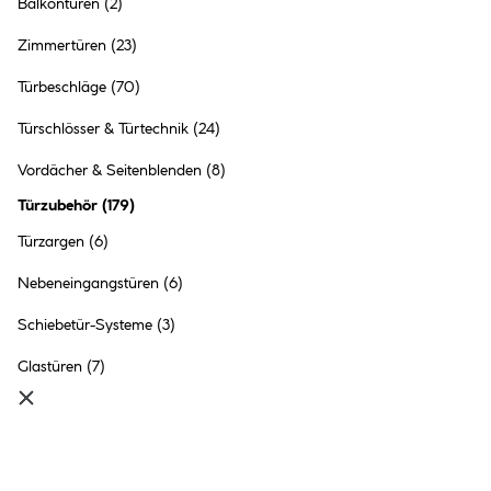
Balkontüren
(2)
Basic Türstopper Beite 4 cm
Höhe 1cm 4 Stück
Zimmertüren
(23)
2.79 €
Türbeschläge
(70)
Inhalt:
1 Stück
Türschlösser & Türtechnik
(24)
●
Online nicht verfügbar
Vordächer & Seitenblenden
(8)
●
Click & Collect in
Ried im Innkreis
nicht möglich
Türzubehör
(
179
)
Türzargen
(6)
Nebeneingangstüren
(6)
Schiebetür-Systeme
(3)
Suki Renovierband verzinkt
zum Anschrauben 2 Stück
Glastüren
(7)
2 Ausführungen
9.99 €
Inhalt:
1 Stück