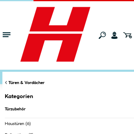
Zum Hauptinhalt springen
Startseite
Bauen & Renovieren
Türen & Vordächer
Türzubehör
FILTERN
KATEGORIEN
Markt:
Ried im Innkreis
ändern
Türzubehör (
179
Produkte
)
Türen & Vordächer
Kategorien
Türzubehör
Haustüren
(6)