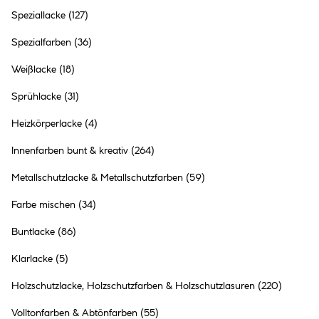
Speziallacke
(127)
Alpina Deckweiß 10 L
Spezialfarben
(36)
41.99 €
Inhalt:
10 Liter
(4.20 € / 1 Liter)
Weißlacke
(18)
Sprühlacke
(31)
Heizkörperlacke
(4)
●
Online nicht verfügbar
●
Click & Collect in
Ried im Innkreis
nicht möglich
Innenfarben bunt & kreativ
(264)
Metallschutzlacke & Metallschutzfarben
(59)
Farbe mischen
(34)
Buntlacke
(86)
Alpina weiß Das Original
Spritzfrei Matt 2 L
Klarlacke
(5)
6 Ausführungen
Holzschutzlacke, Holzschutzfarben & Holzschutzlasuren
(220)
26.99 €
Inhalt:
2 Liter
(13.50 € / 1 Liter)
Volltonfarben & Abtönfarben
(55)