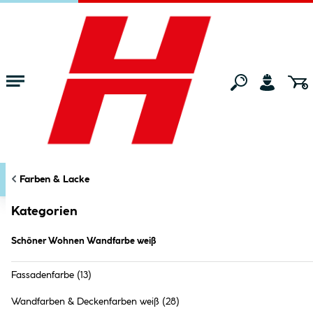
Zum Hauptinhalt springen
Startseite
Bauen & Renovieren
Farben & Lacke
Schöner Wohnen W
KATEGORIEN
FILTERN
Farben & Lacke
Markt:
Ried im Innkreis
ändern
Schöner Wohnen Wandfarbe weiß (
6
Produkte
)
Kategorien
Schöner Wohnen Wandfarbe weiß
Fassadenfarbe
(13)
Wandfarben & Deckenfarben weiß
(28)