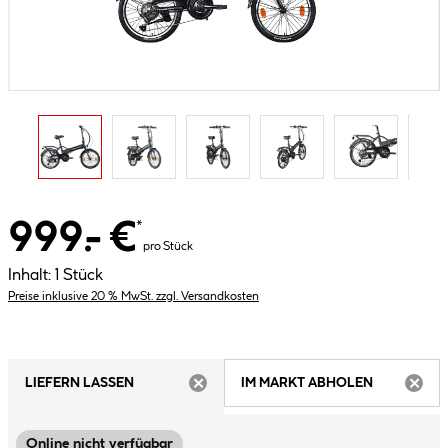
999.- €
*
pro Stück
Inhalt:
1 Stück
Preise inklusive 20 % MwSt. zzgl. Versandkosten
LIEFERN LASSEN
IM MARKT ABHOLEN
ARTIKEL NICHT VERFÜGBAR
ARTIK
Online nicht verfügbar