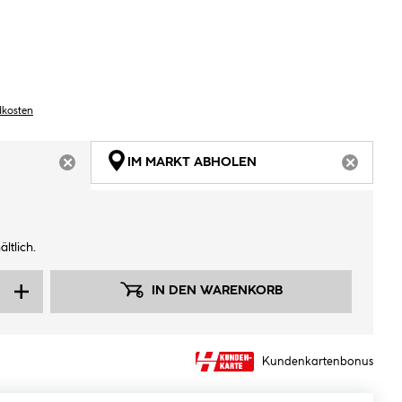
dkosten
IM MARKT ABHOLEN
ARTIKEL NICHT VERFÜGBAR
ARTIKEL
ltlich.
IN DEN WARENKORB
Kundenkartenbonus