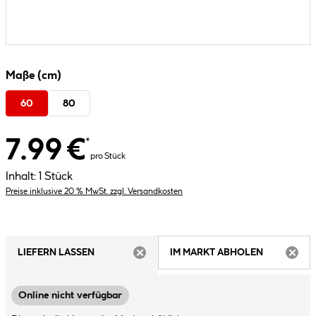
Maße (cm)
60
80
7.99 €
*
pro Stück
Inhalt:
1 Stück
Preise inklusive 20 % MwSt. zzgl. Versandkosten
LIEFERN LASSEN
IM MARKT ABHOLEN
ARTIKEL NICHT VERFÜGBAR
ARTIK
Online nicht verfügbar