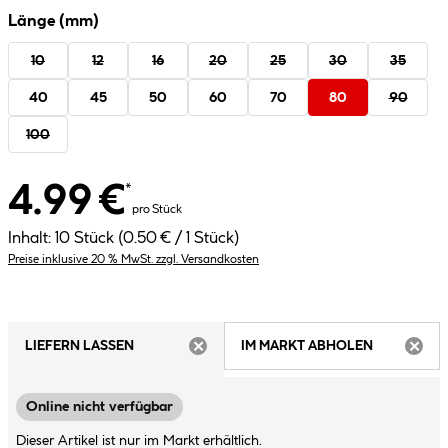
Länge (mm)
10
12
16
20
25
30
35
40
45
50
60
70
80
90
100
4.99 €
*
pro Stück
Inhalt:
10 Stück
(0.50 € / 1 Stück)
Preise inklusive 20 % MwSt. zzgl. Versandkosten
LIEFERN LASSEN
IM MARKT ABHOLEN
ARTIKEL NICHT VERFÜGBAR
ARTIK
Online nicht verfügbar
Dieser Artikel ist nur im Markt erhältlich.