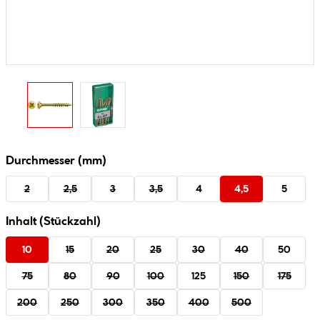
Durchmesser (mm)
2
2,5
3
3,5
4
4,5
5
Inhalt (Stückzahl)
10
15
20
25
30
40
50
75
80
90
100
125
150
175
200
250
300
350
400
500