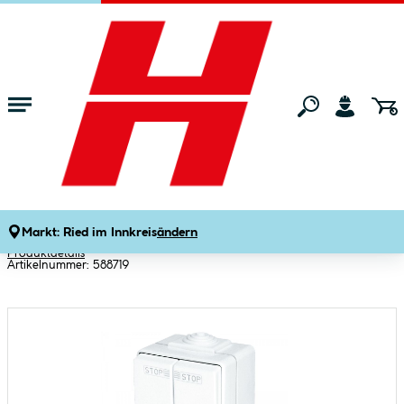
Zum Hauptinhalt springen
Startseite
Bauen & Renovieren
Elektrobedarf & Elektroinstallation
Schellenberg Aufputz-Schalter Tast
Rast Steuerung für Markisenmotor für
Feuchtraum/Außen
Markt:
Ried im Innkreis
ändern
Produktdetails
Artikelnummer:
588719
Bildergalerie überspringen