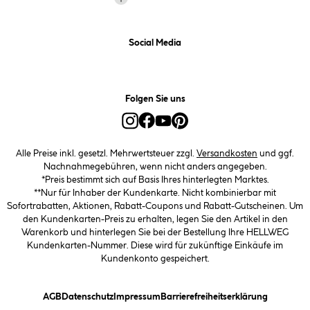
Social Media
Folgen Sie uns
Alle Preise inkl. gesetzl. Mehrwertsteuer zzgl.
Versandkosten
und ggf.
Nachnahmegebühren, wenn nicht anders angegeben.
*Preis bestimmt sich auf Basis Ihres hinterlegten Marktes.
**Nur für Inhaber der Kundenkarte. Nicht kombinierbar mit
Sofortrabatten, Aktionen, Rabatt-Coupons und Rabatt-Gutscheinen. Um
den Kundenkarten-Preis zu erhalten, legen Sie den Artikel in den
Warenkorb und hinterlegen Sie bei der Bestellung Ihre HELLWEG
Kundenkarten-Nummer. Diese wird für zukünftige Einkäufe im
Kundenkonto gespeichert.
(öffnet ein Dialogfeld)
(öffnet ein Dialogfeld)
(öffnet ein Dialogfeld)
(öffnet ein
AGB
Datenschutz
Impressum
Barrierefreiheitserklärung