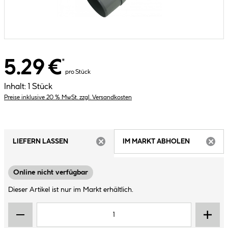
5.29 €
*
pro Stück
Inhalt:
1 Stück
Preise inklusive 20 % MwSt. zzgl. Versandkosten
LIEFERN LASSEN
IM MARKT ABHOLEN
ARTIKEL NICHT VERFÜGBAR
ARTIK
Online nicht verfügbar
Dieser Artikel ist nur im Markt erhältlich.