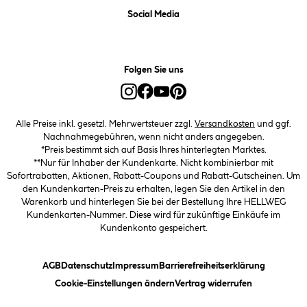
Social Media
Folgen Sie uns
Alle Preise inkl. gesetzl. Mehrwertsteuer zzgl.
Versandkosten
und ggf.
Nachnahmegebühren, wenn nicht anders angegeben.
*Preis bestimmt sich auf Basis Ihres hinterlegten Marktes.
**Nur für Inhaber der Kundenkarte. Nicht kombinierbar mit
Sofortrabatten, Aktionen, Rabatt-Coupons und Rabatt-Gutscheinen. Um
den Kundenkarten-Preis zu erhalten, legen Sie den Artikel in den
Warenkorb und hinterlegen Sie bei der Bestellung Ihre HELLWEG
Kundenkarten-Nummer. Diese wird für zukünftige Einkäufe im
Kundenkonto gespeichert.
(öffnet ein Dialogfeld)
(öffnet ein Dialogfeld)
(öffnet ein Dialogfeld)
(öffnet ein
AGB
Datenschutz
Impressum
Barrierefreiheitserklärung
(öffnet ein Dialogfeld)
Cookie-Einstellungen ändern
Vertrag widerrufen