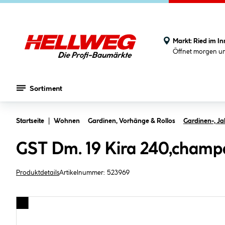
Markt:
Ried im In
Öffnet morgen u
Sortiment
Zum Hauptinhalt springen
Startseite
Wohnen
Gardinen, Vorhänge & Rollos
Gardinen-, Ja
GST Dm. 19 Kira 240,champ
Produktdetails
Artikelnummer:
523969
Bildergalerie überspringen