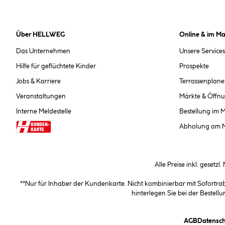
Über HELLWEG
Online & im Ma
Das Unternehmen
Unsere Services
Hilfe für geflüchtete Kinder
Prospekte
Jobs & Karriere
Terrassenplane
Veranstaltungen
Märkte & Öffnu
Interne Meldestelle
Bestellung im 
Abholung am 
Alle Preise inkl. gesetzl
**Nur für Inhaber der Kundenkarte. Nicht kombinierbar mit Sofortr
hinterlegen Sie bei der Beste
(öffnet e
AGB
Datensch