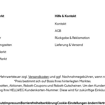
rkt
Hilfe & Kontakt
Kontakt
AGB
r
Rückgabe & Reklamation
ngzeiten
Lieferung & Versand
Markt
Markt
. Mehrwertsteuer zzgl.
Versandkosten
und ggf. Nachnahmegebühren, wenn ni
*Preis bestimmt sich auf Basis Ihres hinterlegten Marktes.
abatten, Aktionen, Rabatt-Coupons und Rabatt-Gutscheinen. Um den Kundenka
llung Ihre HELLWEG Kundenkarten-Nummer. Diese wird für zukünftige Einkäu
in Dialogfeld)
(öffnet ein Dialogfeld)
(öffnet ein Dialogfeld)
(öffnet ein Dialogfeld)
(öffn
utz
Impressum
Barrierefreiheitserklärung
Cookie-Einstellungen ändern
Vert