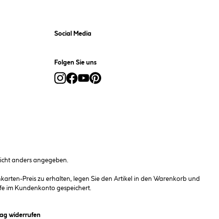
Social Media
Folgen Sie uns
cht anders angegeben.
rten-Preis zu erhalten, legen Sie den Artikel in den Warenkorb und
fe im Kundenkonto gespeichert.
et ein Dialogfeld)
rag widerrufen