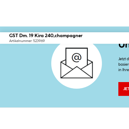
GST Dm. 19 Kira 240,champagner
Artikelnummer: 523969
Un
Jetzt
basier
in Ihr
JE