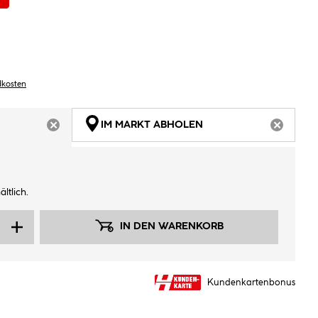
dkosten
IM MARKT ABHOLEN
ARTIKEL NICHT VERFÜGBAR
ARTIKEL
ltlich.
IN DEN WARENKORB
Kundenkartenbonus