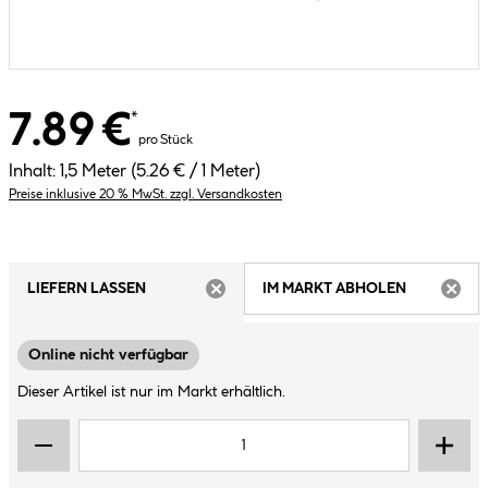
7.89 €
*
pro Stück
Inhalt:
1,5 Meter
(5.26 € / 1 Meter)
Preise inklusive 20 % MwSt. zzgl. Versandkosten
LIEFERN LASSEN
IM MARKT ABHOLEN
ARTIKEL NICHT VERFÜGBAR
ARTIK
Online nicht verfügbar
Dieser Artikel ist nur im Markt erhältlich.