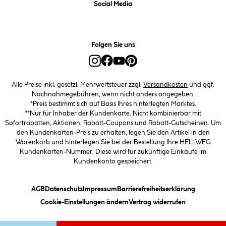
Social Media
Folgen Sie uns
Alle Preise inkl. gesetzl. Mehrwertsteuer zzgl.
Versandkosten
und ggf.
Nachnahmegebühren, wenn nicht anders angegeben.
*Preis bestimmt sich auf Basis Ihres hinterlegten Marktes.
**Nur für Inhaber der Kundenkarte. Nicht kombinierbar mit
Sofortrabatten, Aktionen, Rabatt-Coupons und Rabatt-Gutscheinen. Um
den Kundenkarten-Preis zu erhalten, legen Sie den Artikel in den
Warenkorb und hinterlegen Sie bei der Bestellung Ihre HELLWEG
Kundenkarten-Nummer. Diese wird für zukünftige Einkäufe im
Kundenkonto gespeichert.
(öffnet ein Dialogfeld)
(öffnet ein Dialogfeld)
(öffnet ein Dialogfeld)
(öffnet ein
AGB
Datenschutz
Impressum
Barrierefreiheitserklärung
(öffnet ein Dialogfeld)
Cookie-Einstellungen ändern
Vertrag widerrufen