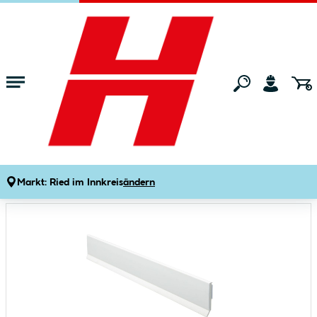
Zum Hauptinhalt springen
Startseite
Bauen & Renovieren
Türen & Vordächer
Türzubehör
Flachleiste selbstklebend 30 x 2,5 mm
Produktdetails
Artikelnummer:
914474
Markt:
Ried im Innkreis
ändern
Bildergalerie überspringen