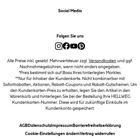
Social Media
Folgen Sie uns
Alle Preise inkl. gesetzl. Mehrwertsteuer zzgl.
Versandkosten
und ggf.
Nachnahmegebühren, wenn nicht anders angegeben.
*Preis bestimmt sich auf Basis Ihres hinterlegten Marktes.
**Nur für Inhaber der Kundenkarte. Nicht kombinierbar mit
Sofortrabatten, Aktionen, Rabatt-Coupons und Rabatt-Gutscheinen. Um
den Kundenkarten-Preis zu erhalten, legen Sie den Artikel in den
Warenkorb und hinterlegen Sie bei der Bestellung Ihre HELLWEG
Kundenkarten-Nummer. Diese wird für zukünftige Einkäufe im
Kundenkonto gespeichert.
(öffnet ein Dialogfeld)
(öffnet ein Dialogfeld)
(öffnet ein Dialogfeld)
(öffnet ein
AGB
Datenschutz
Impressum
Barrierefreiheitserklärung
(öffnet ein Dialogfeld)
Cookie-Einstellungen ändern
Vertrag widerrufen