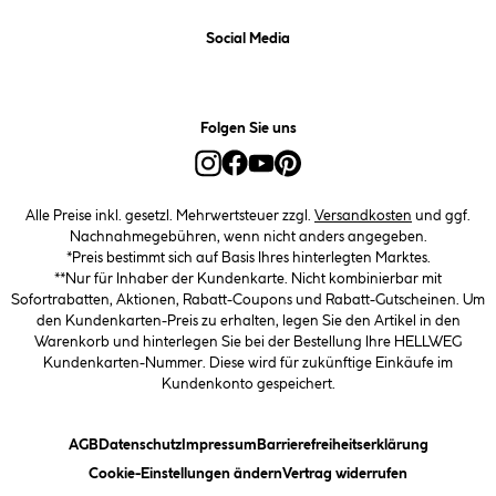
Social Media
Folgen Sie uns
Alle Preise inkl. gesetzl. Mehrwertsteuer zzgl.
Versandkosten
und ggf.
Nachnahmegebühren, wenn nicht anders angegeben.
*Preis bestimmt sich auf Basis Ihres hinterlegten Marktes.
**Nur für Inhaber der Kundenkarte. Nicht kombinierbar mit
Sofortrabatten, Aktionen, Rabatt-Coupons und Rabatt-Gutscheinen. Um
den Kundenkarten-Preis zu erhalten, legen Sie den Artikel in den
Warenkorb und hinterlegen Sie bei der Bestellung Ihre HELLWEG
Kundenkarten-Nummer. Diese wird für zukünftige Einkäufe im
Kundenkonto gespeichert.
(öffnet ein Dialogfeld)
(öffnet ein Dialogfeld)
(öffnet ein Dialogfeld)
(öffnet ein
AGB
Datenschutz
Impressum
Barrierefreiheitserklärung
(öffnet ein Dialogfeld)
Cookie-Einstellungen ändern
Vertrag widerrufen