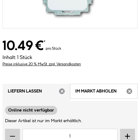
10.49 €
*
pro Stück
Inhalt:
1 Stück
Preise inklusive 20 % MwSt. zzgl. Versandkosten
LIEFERN LASSEN
IM MARKT ABHOLEN
ARTIKEL NICHT VERFÜGBAR
ARTIK
Online nicht verfügbar
Dieser Artikel ist nur im Markt erhältlich.