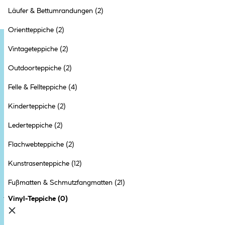
Läufer & Bettumrandungen
(2)
Orientteppiche
(2)
Vintageteppiche
(2)
Outdoorteppiche
(2)
Felle & Fellteppiche
(4)
Kinderteppiche
(2)
Lederteppiche
(2)
Flachwebteppiche
(2)
Unser Newsletter: Profi-Tipps direkt ins Postfach
Kunstrasenteppiche
(12)
Jetzt den HELLWEG Newsletter abonnieren und exklusive Aktionen,
Produktneuheiten und mehr erhalten! Wir optimieren die Inhalte
Fußmatten & Schmutzfangmatten
(21)
basierend auf Ihrem Nutzungsverhalten. Ihre Einwilligung können Sie
jederzeit widerrufen – über den Abmeldelink im Newsletter oder in Ihrem
Vinyl-Teppiche
(
0
)
Kundenkonto. Details finden Sie in den
Datenschutzbestimmungen
.