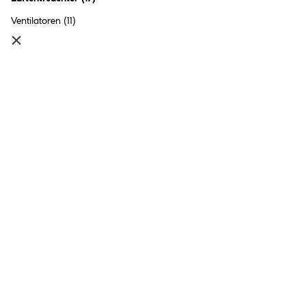
Humydry Nachfüllpack
Ventilatoren
(11)
Raumentfeuchter PREMIUM 3
x 450g
13.49 €
Inhalt:
1,35 Kilogramm
(9.99 € / 1
Kilogramm)
●
Online nicht verfügbar
●
Click & Collect in
Ried im Innkreis
nicht möglich
Humydry Raumentfeuchter
PREMIUM 1000
21.99 €
Inhalt:
1 Stück