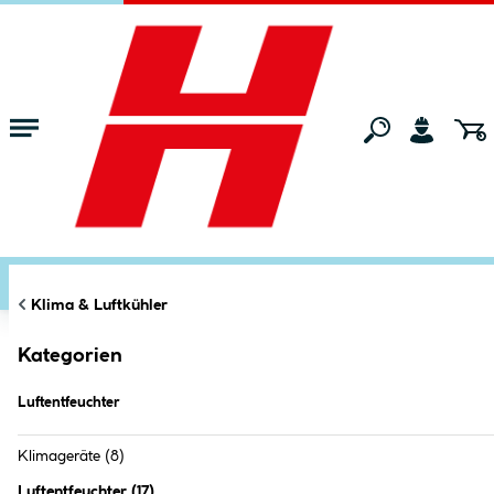
Zum Hauptinhalt springen
Startseite
Wohnen
Klima & Luftkühler
Luftentfeuchter
FILTERN
KATEGORIEN
Markt:
Ried im Innkreis
ändern
Luftentfeuchter (
17
Produkte
)
Klima & Luftkühler
Kategorien
Luftentfeuchter
Klimageräte
(8)
Luftentfeuchter
(
17
)