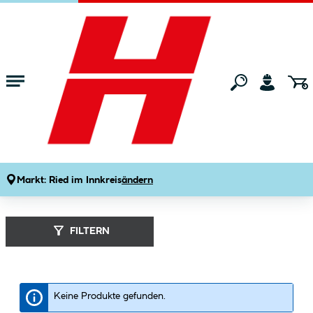
Zum Hauptinhalt springen
Startseite
Marken
SchimmelX
SchimmelX (
2
Produkte
)
Markt:
Ried im Innkreis
ändern
FILTERN
Keine Produkte gefunden.