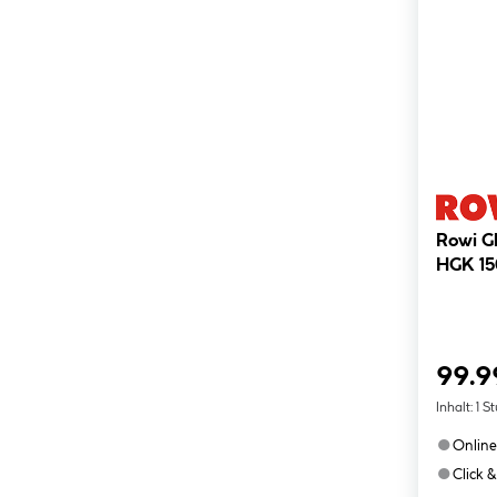
Rowi G
HGK 15
99.9
Inhalt:
1 S
●
Online
●
Click &