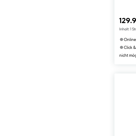
129.
Inhalt:
1 S
●
Online
●
Click &
nicht mög