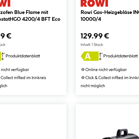
zofen Blue Flame mit
Rowi Gas-Heizgebläse I
statHGO 4200/4 BFT Eco
10000/4
99 €
129.99 €
tück
Inhalt:
1 Stück
Produktdatenblatt
Produktdatenblatt
●
 nicht verfügbar
Online nicht verfügbar
●
 Collect in
Ried im Innkreis
Click & Collect in
Ried im Innkr
lich
nicht möglich