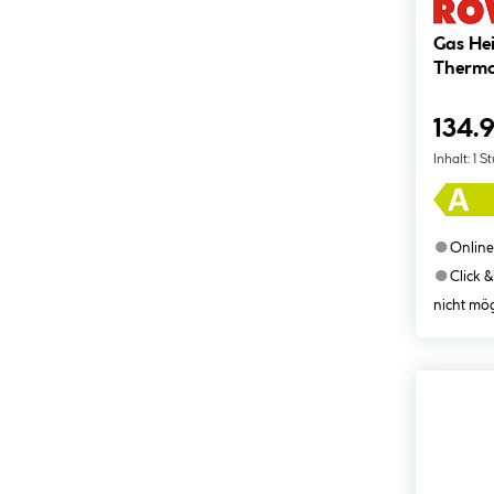
Gas Hei
Thermo
134.
Inhalt:
1 S
●
Online
●
Click &
nicht mög