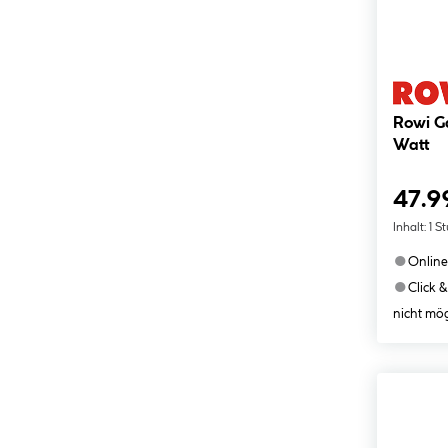
Rowi G
Watt
47.9
Inhalt:
1 S
●
Online
●
Click &
nicht mög