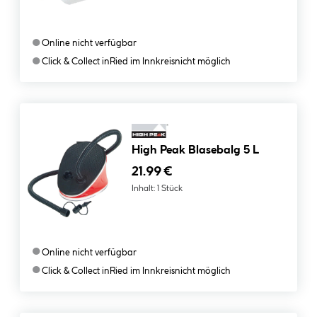
●
Online nicht verfügbar
●
Click & Collect in
Ried im Innkreis
nicht möglich
High Peak Blasebalg 5 L
21.99 €
Inhalt:
1 Stück
●
Online nicht verfügbar
●
Click & Collect in
Ried im Innkreis
nicht möglich