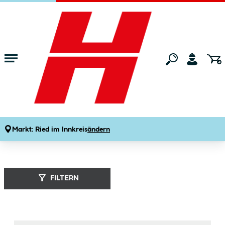
Zum Hauptinhalt springen
Startseite
Marken
High Peak
Markt:
Ried im Innkreis
ändern
High Peak (
41
Produkte
)
FILTERN