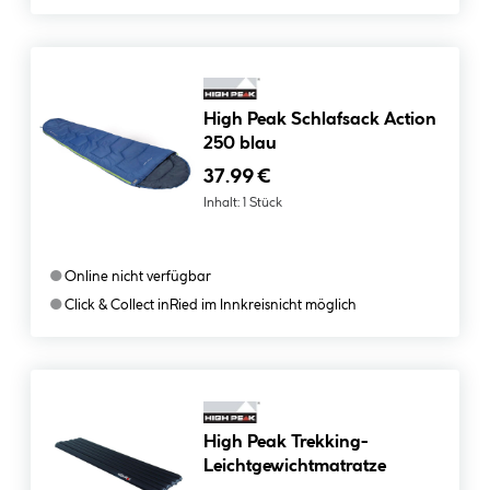
High Peak Schlafsack Action
250 blau
37.99 €
Inhalt:
1 Stück
●
Online nicht verfügbar
●
Click & Collect in
Ried im Innkreis
nicht möglich
High Peak Trekking-
Leichtgewichtmatratze