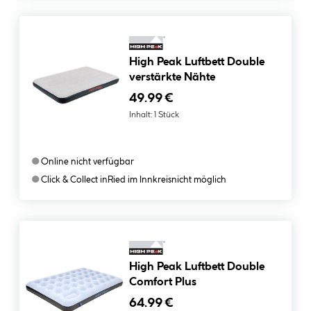
High Peak Luftbett Double
verstärkte Nähte
49.99 €
Inhalt:
1 Stück
●
Online nicht verfügbar
●
Click & Collect in
Ried im Innkreis
nicht möglich
High Peak Luftbett Double
Comfort Plus
64.99 €