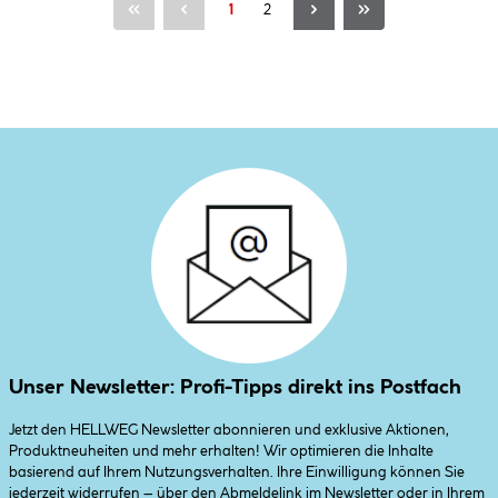
Seite
Seite
1
2
Unser Newsletter: Profi-Tipps direkt ins Postfach
Jetzt den HELLWEG Newsletter abonnieren und exklusive Aktionen,
Produktneuheiten und mehr erhalten! Wir optimieren die Inhalte
basierend auf Ihrem Nutzungsverhalten. Ihre Einwilligung können Sie
jederzeit widerrufen – über den Abmeldelink im Newsletter oder in Ihrem