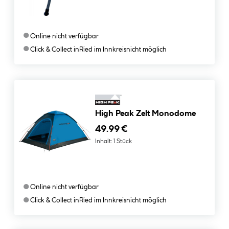
●
Online nicht verfügbar
●
Click & Collect in
Ried im Innkreis
nicht möglich
High Peak Zelt Monodome
49.99 €
Inhalt:
1 Stück
●
Online nicht verfügbar
●
Click & Collect in
Ried im Innkreis
nicht möglich