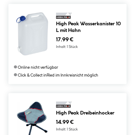
High Peak Wasserkanister 10
L mit Hahn
17.99 €
Inhalt:
1 Stück
●
Online nicht verfügbar
●
Click & Collect in
Ried im Innkreis
nicht möglich
High Peak Dreibeinhocker
14.99 €
Inhalt:
1 Stück