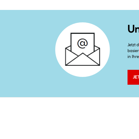
Un
Jetzt
basier
in Ihr
JE