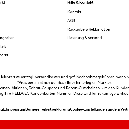
rkt
Hilfe & Kontakt
Kontakt
AGB
r
Rückgabe & Reklamation
ngzeiten
Lieferung & Versand
Markt
Markt
. Mehrwertsteuer zzgl.
Versandkosten
und ggf. Nachnahmegebühren, wenn ni
*Preis bestimmt sich auf Basis Ihres hinterlegten Marktes.
abatten, Aktionen, Rabatt-Coupons und Rabatt-Gutscheinen. Um den Kundenka
llung Ihre HELLWEG Kundenkarten-Nummer. Diese wird für zukünftige Einkäu
in Dialogfeld)
(öffnet ein Dialogfeld)
(öffnet ein Dialogfeld)
(öffnet ein Dialogfeld)
(öffn
utz
Impressum
Barrierefreiheitserklärung
Cookie-Einstellungen ändern
Vert