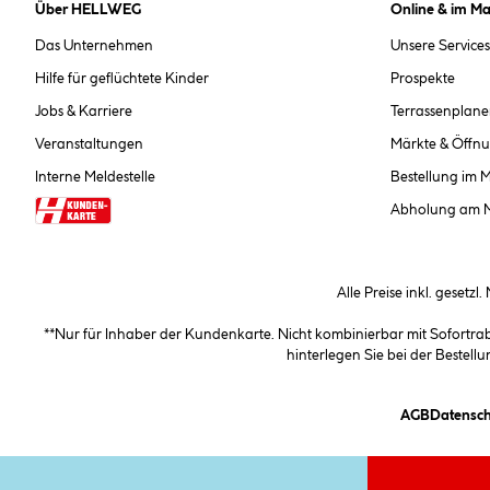
Über HELLWEG
Online & im Ma
Das Unternehmen
Unsere Services
Hilfe für geflüchtete Kinder
Prospekte
Jobs & Karriere
Terrassenplane
Veranstaltungen
Märkte & Öffnu
Interne Meldestelle
Bestellung im 
Abholung am 
Alle Preise inkl. gesetzl
**Nur für Inhaber der Kundenkarte. Nicht kombinierbar mit Sofortr
hinterlegen Sie bei der Beste
(öffnet e
AGB
Datensch