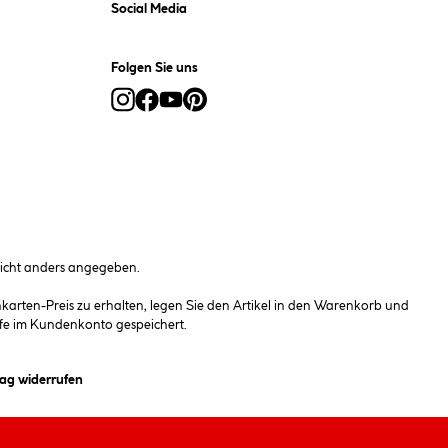
Social Media
Folgen Sie uns
cht anders angegeben.
rten-Preis zu erhalten, legen Sie den Artikel in den Warenkorb und
fe im Kundenkonto gespeichert.
et ein Dialogfeld)
rag widerrufen