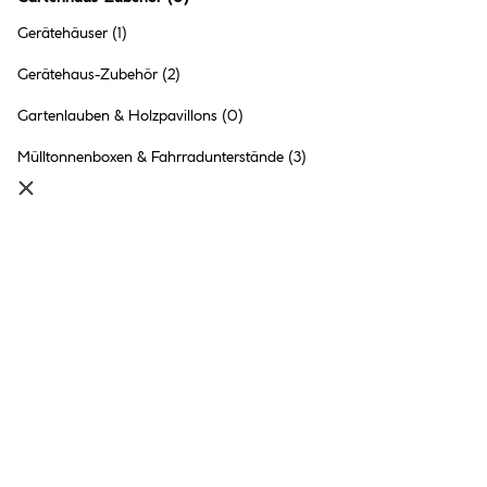
Gerätehäuser
(1)
Gerätehaus-Zubehör
(2)
Gartenlauben & Holzpavillons
(0)
Mülltonnenboxen & Fahrradunterstände
(3)
Böden
Keine Produkte gefunden.
Gartenhaus-Zubehör für Gemütlichkeit und