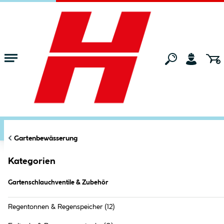
Zum Hauptinhalt springen
Startseite
Gartenmarkt
Gartenbewässerung
Gartenschlauchventil
FILTERN
KATEGORIEN
Markt:
Ried im Innkreis
ändern
Gartenschlauchventile & Zubehör (
243
Gartenbewässerung
Produkte
)
Kategorien
Gartenschlauchventile & Zubehör
Regentonnen & Regenspeicher
(12)