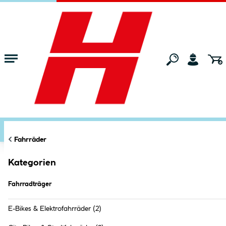
Zum Hauptinhalt springen
Startseite
Freizeit
Fahrräder
Fahrradträger
FILTERN
KATEGORIEN
Markt:
Ried im Innkreis
ändern
Fahrradträger
Fahrräder
Kategorien
Fahrradträger
E-Bikes & Elektrofahrräder
(2)