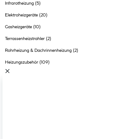
Heizkörper 6M 50x80
Infrarotheizung
(5)
6Muffen Typ 22
Elektroheizgeräte
(20)
PKKPEinstecktiefe Ventil
8 Ausführungen
41,6mm
84.99 €
Gasheizgeräte
(10)
Inhalt:
1 Stück
Terrassenheizstrahler
(2)
●
Online nicht verfügbar
Rohrheizung & Dachrinnenheizung
(2)
●
Click & Collect in
Ried im Innkreis
nicht möglich
Heizungszubehör
(109)