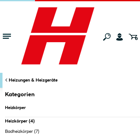
Zum Hauptinhalt springen
Startseite
Bauen & Renovieren
Heizungen & Heizgeräte
Heizkörpe
KATEGORIEN
FILTERN
Heizungen & Heizgeräte
Markt:
Ried im Innkreis
ändern
Heizkörper
Kategorien
Heizkörper
Heizkörper
(
4
)
Badheizkörper
(7)