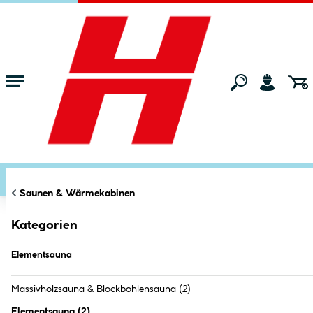
Zum Hauptinhalt springen
Startseite
Bad & Küche
Saunen & Wärmekabinen
Elementsauna
FILTERN
KATEGORIEN
Markt:
Ried im Innkreis
ändern
Elementsauna (
2
Produkte
)
Saunen & Wärmekabinen
Kategorien
Keine Produkte gefunden.
Elementsauna
Massivholzsauna & Blockbohlensauna
(2)
Elementsauna
(
2
)