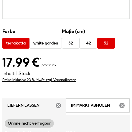
Farbe
Maße (cm)
terrakotta
white garden
32
42
52
17.99 €
*
pro Stück
Inhalt:
1 Stück
Preise inklusive 20 % MwSt. zzgl. Versandkosten
LIEFERN LASSEN
IM MARKT ABHOLEN
ARTIKEL NICHT VERFÜGBAR
ARTIK
Online nicht verfügbar