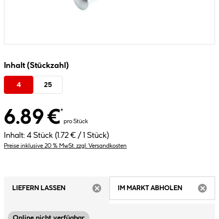
Inhalt (Stückzahl)
4
25
6.89 €
*
pro Stück
Inhalt:
4 Stück
(1.72 € / 1 Stück)
Preise inklusive 20 % MwSt. zzgl. Versandkosten
LIEFERN LASSEN
IM MARKT ABHOLEN
ARTIKEL NICHT VERFÜGBAR
ARTIK
Online nicht verfügbar