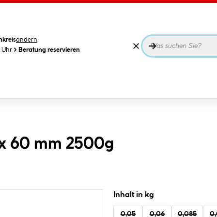
nkreis
ändern
0 Uhr
Beratung reservieren
,8x 60 mm 2500g
Inhalt in kg
0,05
0,06
0,085
0