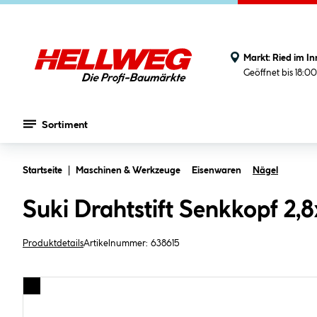
Markt:
Ried im In
Geöffnet bis 18:0
Sortiment
Zum Hauptinhalt springen
Startseite
Maschinen & Werkzeuge
Eisenwaren
Nägel
Suki Drahtstift Senkkopf 2
Produktdetails
Artikelnummer:
638615
Bildergalerie überspringen