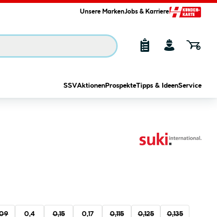
Unsere Marken
Jobs & Karriere
SSV
Aktionen
Prospekte
Tipps & Ideen
Service
,09
0,4
0,15
0,17
0,115
0,125
0,135