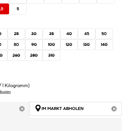
,5
5
0
25
30
35
40
45
50
0
80
90
100
120
130
140
30
260
280
310
/ 1 Kilogramm)
dkosten
IM MARKT ABHOLEN
ARTIKEL NICHT VERFÜGBAR
ARTIKEL