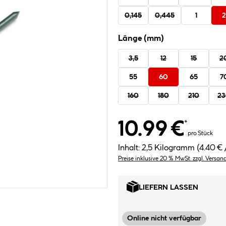
0,145
0,445
1
2
Länge (mm)
3,5
12
15
2
55
60
65
7
160
180
210
2
10.99 €
*
pro Stück
Inhalt:
2,5 Kilogramm
(4.40 € 
Preise inklusive 20 % MwSt. zzgl. Versan
LIEFERN LASSEN
Online nicht verfügbar