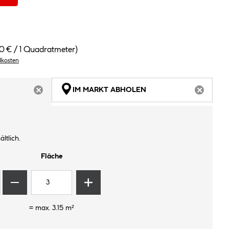
00 € / 1 Quadratmeter)
dkosten
IM MARKT ABHOLEN
ARTIKEL NICHT VERFÜGBAR
ARTIKEL
ltlich.
Fläche
= max.
3.15
m²