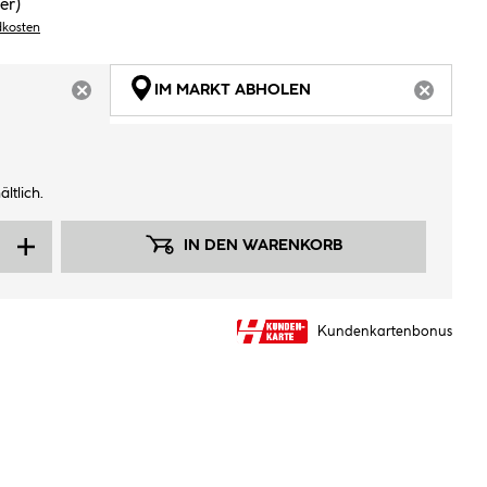
er)
dkosten
IM MARKT ABHOLEN
ARTIKEL NICHT VERFÜGBAR
ARTIKEL
ltlich.
IN DEN WARENKORB
Kundenkartenbonus