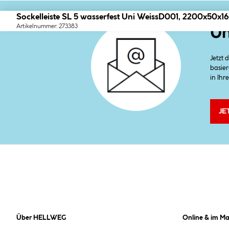
Sockelleiste SL 5 wasserfest Uni WeissD001, 2200x50x
Artikelnummer: 273383
Un
Jetzt
basier
in Ihr
JE
Über HELLWEG
Online & im Ma