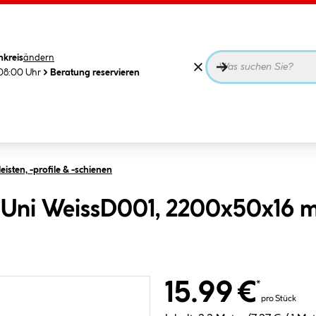
nkreis
ändern
08:00 Uhr
Beratung reservieren
isten, -profile & -schienen
st Uni WeissD001, 2200x50x16
15.99 €
*
pro Stück