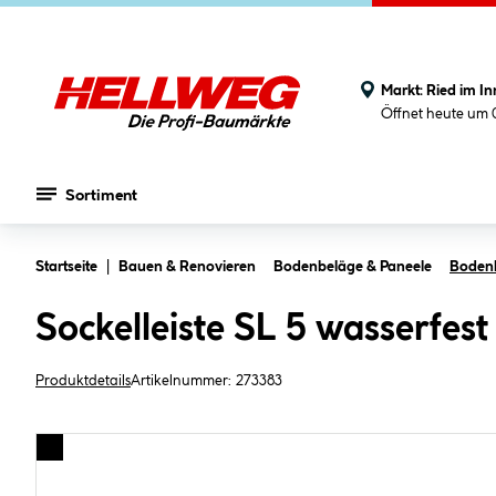
Markt:
Ried im In
Öffnet heute um 
Sortiment
Zum Hauptinhalt springen
Startseite
Bauen & Renovieren
Bodenbeläge & Paneele
Bodenle
Sockelleiste SL 5 wasserfe
Produktdetails
Artikelnummer:
273383
Bildergalerie überspringen