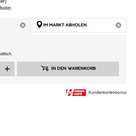
ter)
dkosten
IM MARKT ABHOLEN
ARTIKEL NICHT VERFÜGBAR
ARTIKEL
ltlich.
IN DEN WARENKORB
Kundenkartenbonus