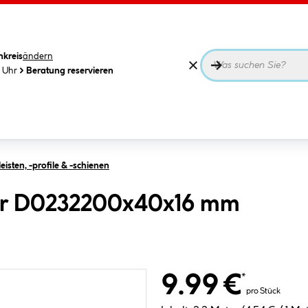
nkreis
ändern
0 Uhr
Beratung reservieren
isten, -profile & -schienen
ekor D0232200x40x16 mm
9.99 €
*
pro Stück