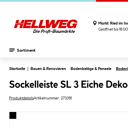
Markt:
Ried im In
Geöffnet bis 18:0
Sortiment
Zum Hauptinhalt springen
Startseite
Bauen & Renovieren
Bodenbeläge & Paneele
Bodenle
Sockelleiste SL 3 Eiche D
Produktdetails
Artikelnummer:
273381
Bildergalerie überspringen