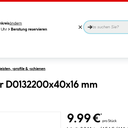
nkreis
ändern
0 Uhr
Beratung reservieren
isten, -profile & -schienen
ekor D0132200x40x16 mm
9.99 €
*
pro Stück