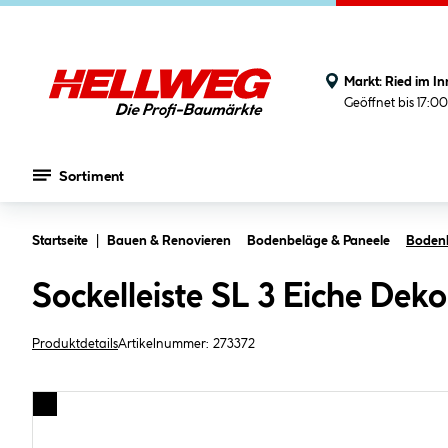
Markt:
Ried im In
Geöffnet bis 17:0
Sortiment
Zum Hauptinhalt springen
Startseite
Bauen & Renovieren
Bodenbeläge & Paneele
Bodenle
Sockelleiste SL 3 Eiche D
Produktdetails
Artikelnummer:
273372
Bildergalerie überspringen