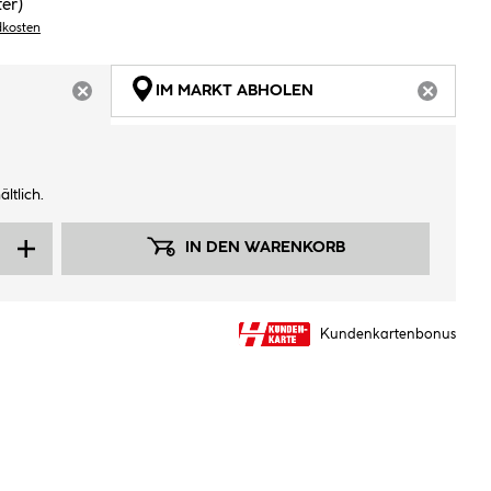
ter)
dkosten
IM MARKT ABHOLEN
ARTIKEL NICHT VERFÜGBAR
ARTIKEL
ltlich.
IN DEN WARENKORB
Kundenkartenbonus