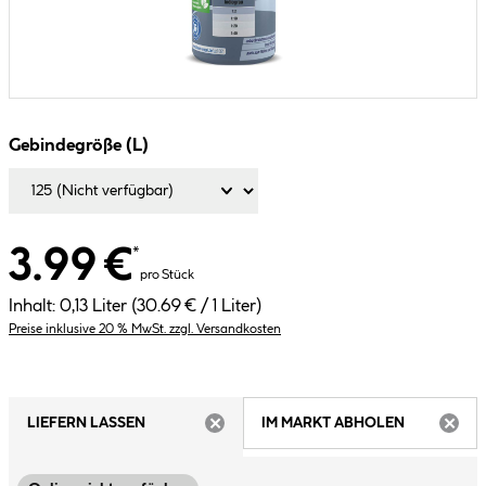
Gebindegröße (L)
3.99 €
*
pro Stück
Inhalt:
0,13 Liter
(30.69 € / 1 Liter)
Preise inklusive 20 % MwSt. zzgl. Versandkosten
LIEFERN LASSEN
IM MARKT ABHOLEN
ARTIKEL NICHT VERFÜGBAR
ARTIK