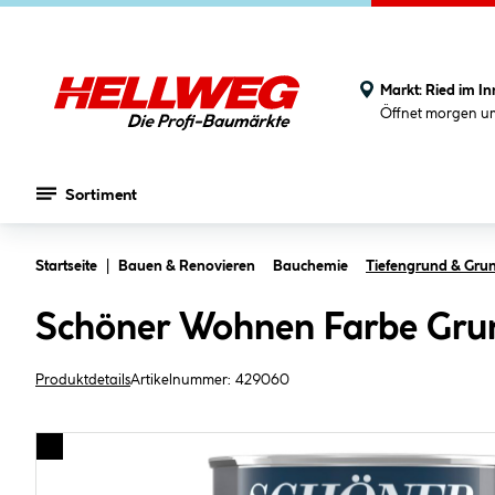
Markt:
Ried im In
Öffnet morgen u
Sortiment
Zum Hauptinhalt springen
Startseite
Bauen & Renovieren
Bauchemie
Tiefengrund & Gru
Schöner Wohnen Farbe Grund
Produktdetails
Artikelnummer:
429060
Bildergalerie überspringen