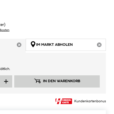
ter)
dkosten
IM MARKT ABHOLEN
ARTIKEL NICHT VERFÜGBAR
ARTIKEL
ltlich.
IN DEN WARENKORB
Kundenkartenbonus