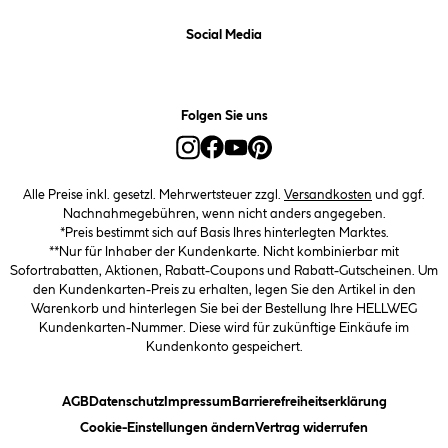
Social Media
Folgen Sie uns
Alle Preise inkl. gesetzl. Mehrwertsteuer zzgl.
Versandkosten
und ggf.
Nachnahmegebühren, wenn nicht anders angegeben.
*Preis bestimmt sich auf Basis Ihres hinterlegten Marktes.
**Nur für Inhaber der Kundenkarte. Nicht kombinierbar mit
Sofortrabatten, Aktionen, Rabatt-Coupons und Rabatt-Gutscheinen. Um
den Kundenkarten-Preis zu erhalten, legen Sie den Artikel in den
Warenkorb und hinterlegen Sie bei der Bestellung Ihre HELLWEG
Kundenkarten-Nummer. Diese wird für zukünftige Einkäufe im
Kundenkonto gespeichert.
(öffnet ein Dialogfeld)
(öffnet ein Dialogfeld)
(öffnet ein Dialogfeld)
(öffnet ein
AGB
Datenschutz
Impressum
Barrierefreiheitserklärung
(öffnet ein Dialogfeld)
Cookie-Einstellungen ändern
Vertrag widerrufen