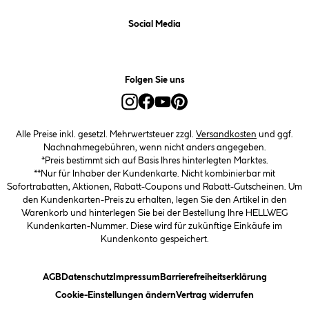
Social Media
Folgen Sie uns
Alle Preise inkl. gesetzl. Mehrwertsteuer zzgl.
Versandkosten
und ggf.
Nachnahmegebühren, wenn nicht anders angegeben.
*Preis bestimmt sich auf Basis Ihres hinterlegten Marktes.
**Nur für Inhaber der Kundenkarte. Nicht kombinierbar mit
Sofortrabatten, Aktionen, Rabatt-Coupons und Rabatt-Gutscheinen. Um
den Kundenkarten-Preis zu erhalten, legen Sie den Artikel in den
Warenkorb und hinterlegen Sie bei der Bestellung Ihre HELLWEG
Kundenkarten-Nummer. Diese wird für zukünftige Einkäufe im
Kundenkonto gespeichert.
(öffnet ein Dialogfeld)
(öffnet ein Dialogfeld)
(öffnet ein Dialogfeld)
(öffnet ein
AGB
Datenschutz
Impressum
Barrierefreiheitserklärung
(öffnet ein Dialogfeld)
Cookie-Einstellungen ändern
Vertrag widerrufen