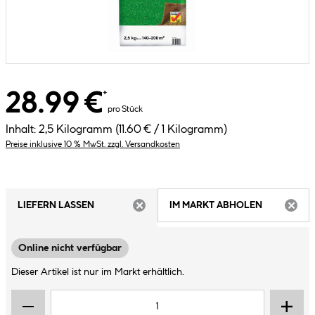
28.99 €
*
pro Stück
Inhalt:
2,5 Kilogramm
(11.60 € / 1 Kilogramm)
Preise inklusive 10 % MwSt. zzgl. Versandkosten
LIEFERN LASSEN
IM MARKT ABHOLEN
ARTIKEL NICHT VERFÜGBAR
ARTIK
Online nicht verfügbar
Dieser Artikel ist nur im Markt erhältlich.