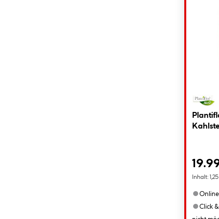
Plantif
Kahlste
19.9
Inhalt:
1,2
●
Online
●
Click &