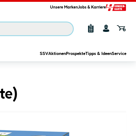
Unsere Marken
Jobs & Karriere
SSV
Aktionen
Prospekte
Tipps & Ideen
Service
te
)