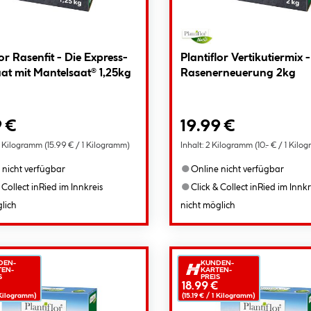
lor Rasenfit - Die Express-
Plantiflor Vertikutiermix -
at mit Mantelsaat® 1,25kg
Rasenerneuerung 2kg
9 €
19.99 €
5 Kilogramm
(15.99 € / 1 Kilogramm)
Inhalt:
2 Kilogramm
(10.- € / 1 Kil
●
 nicht verfügbar
Online nicht verfügbar
●
 Collect in
Ried im Innkreis
Click & Collect in
Ried im Innkr
lich
nicht möglich
DEN-
KUNDEN-
TEN-
KARTEN-
S
PREIS
18.99 €
ilogramm)
(15.19 € /
1
Kilogramm)