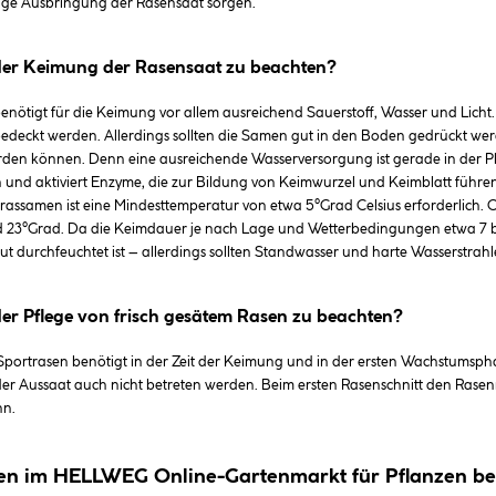
ige Ausbringung der Rasensaat sorgen.
 der Keimung der Rasensaat zu beachten?
enötigt für die Keimung vor allem ausreichend Sauerstoff, Wasser und Lich
 bedeckt werden. Allerdings sollten die Samen gut in den Boden gedrückt w
den können. Denn eine ausreichende Wasserversorgung ist gerade in der P
und aktiviert Enzyme, die zur Bildung von Keimwurzel und Keimblatt führen.
assamen ist eine Mindesttemperatur von etwa 5°Grad Celsius erforderlic
 23°Grad. Da die Keimdauer je nach Lage und Wetterbedingungen etwa 7 bis 2
t durchfeuchtet ist – allerdings sollten Standwasser und harte Wasserstrah
der Pflege von frisch gesätem Rasen zu beachten?
Sportrasen benötigt in der Zeit der Keimung und in der ersten Wachstumsph
r Aussaat auch nicht betreten werden. Beim ersten Rasenschnitt den Rasenm
n.
n im HELLWEG Online-Gartenmarkt für Pflanzen bes