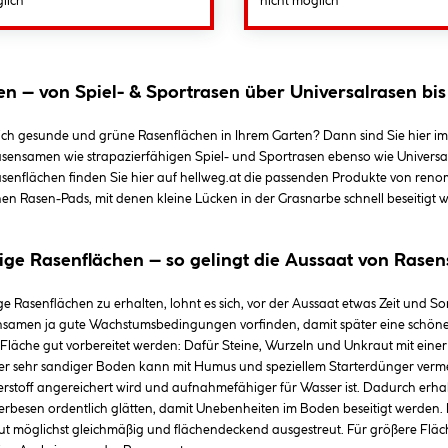
lich
nicht möglich
 – von Spiel- & Sportrasen über Universalrasen bis
ich gesunde und grüne Rasenflächen in Ihrem Garten? Dann sind Sie hier i
sensamen wie strapazierfähigen Spiel- und Sportrasen ebenso wie Universa
senflächen finden Sie hier auf hellweg.at die passenden Produkte von re
hen Rasen-Pads, mit denen kleine Lücken in der Grasnarbe schnell beseitigt
ge Rasenflächen – so gelingt die Aussaat von Rasen
 Rasenflächen zu erhalten, lohnt es sich, vor der Aussaat etwas Zeit und Sorg
ensamen ja gute Wachstumsbedingungen vorfinden, damit später eine schöne u
läche gut vorbereitet werden: Dafür Steine, Wurzeln und Unkraut mit einer 
der sehr sandiger Boden kann mit Humus und speziellem Starterdünger verme
rstoff angereichert wird und aufnahmefähiger für Wasser ist. Dadurch erh
erbesen ordentlich glätten, damit Unebenheiten im Boden beseitigt werde
ut möglichst gleichmäßig und flächendeckend ausgestreut. Für größere Fläch