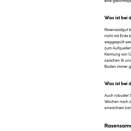
eine gleichmäß
Was ist bei
Rasensaatgut b
nicht mit Erde
weggespült wer
zum Aufquellen 
Keimung von Gr
zwischen 16 und
Boden immer gu
Was ist bei 
Auch robuster 
Wochen nach de
anwachsen kan
Rasensame