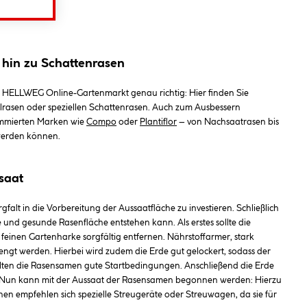
 hin zu Schattenrasen
m HELLWEG Online-Gartenmarkt genau richtig: Hier finden Sie
lrasen oder speziellen Schattenrasen. Auch zum Ausbessern
nommierten Marken wie
Compo
oder
Plantiflor
– von Nachsaatrasen bis
 werden können.
saat
falt in die Vorbereitung der Aussaatfläche zu investieren. Schließlich
nd gesunde Rasenfläche entstehen kann. Als erstes sollte die
feinen Gartenharke sorgfältig entfernen. Nährstoffarmer, stark
ngt werden. Hierbei wird zudem die Erde gut gelockert, sodass der
alten die Rasensamen gute Startbedingungen. Anschließend die Erde
n. Nun kann mit der Aussaat der Rasensamen begonnen werden: Hierzu
en empfehlen sich spezielle Streugeräte oder Streuwagen, da sie für