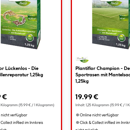
lor Lückenlos - Die
Plantiflor Champion - De
llenreparatur 1,25kg
Sportrasen mit Mantelsa
1,25kg
9 €
19.99 €
5 Kilogramm
(15.99 € / 1 Kilogramm)
Inhalt:
1,25 Kilogramm
(15.99 € / 1
●
 nicht verfügbar
Online nicht verfügbar
●
 Collect in
Ried im Innkreis
Click & Collect in
Ried im Innkr