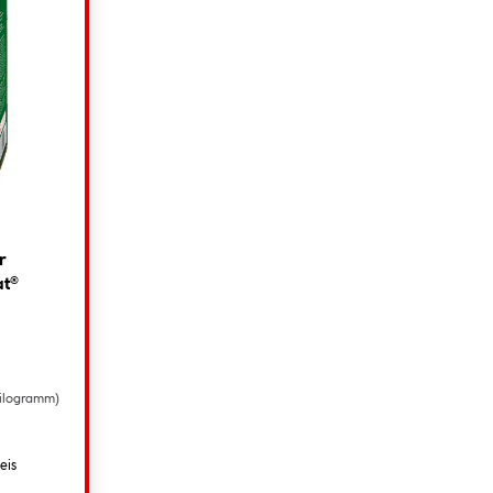
r
at®
 Kilogramm)
eis