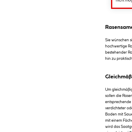
nicht mög
Rasensamen
Sie wünschen s
hochwertige Ra
bestehender Ra
hin zu praktisc
Gleichmäßi
Um gleichmäßige
sollen die Ras
entsprechende F
verdichteter o
Boden mit Saue
mit einem Fäch
wird das Saatg