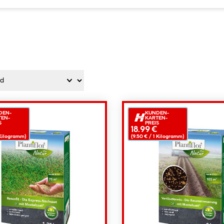
DEN-
KUNDEN-
TEN-
KARTEN-
S
PREIS
18.99 €
ilogramm)
(9.50 € /
1
Kilogramm)