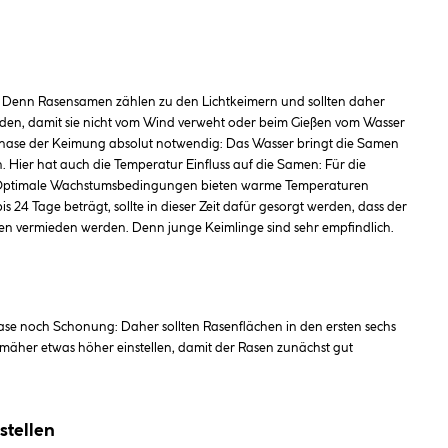
t. Denn Rasensamen zählen zu den Lichtkeimern und sollten daher
erden, damit sie nicht vom Wind verweht oder beim Gießen vom Wasser
hase der Keimung absolut notwendig: Das Wasser bringt die Samen
 Hier hat auch die Temperatur Einfluss auf die Samen: Für die
h. Optimale Wachstumsbedingungen bieten warme Temperaturen
4 Tage beträgt, sollte in dieser Zeit dafür gesorgt werden, dass der
len vermieden werden. Denn junge Keimlinge sind sehr empfindlich.
ase noch Schonung: Daher sollten Rasenflächen in den ersten sechs
äher etwas höher einstellen, damit der Rasen zunächst gut
tellen