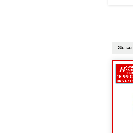
KUN
KAR
PREI
18.99 €
(15.19 € /
1
K