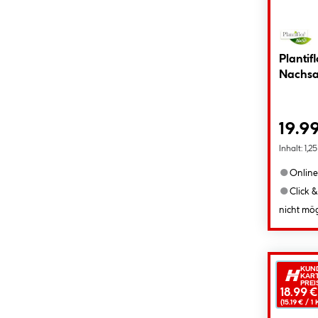
Plantif
Nachsa
19.9
Inhalt:
1,2
●
Online
●
Click &
nicht mög
KUN
KAR
PREI
18.99 €
(15.19 € /
1
K