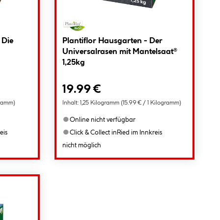
 Die
Plantiflor Hausgarten - Der
Universalrasen mit Mantelsaat®
1,25kg
19.99 €
ogramm)
Inhalt:
1,25 Kilogramm
(15.99 € / 1 Kilogramm)
●
Online nicht verfügbar
●
eis
Click & Collect in
Ried im Innkreis
nicht möglich