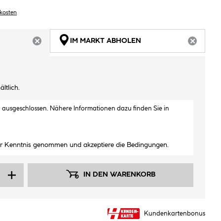
dkosten
IM MARKT ABHOLEN
ARTIKEL NICHT VERFÜGBAR
ARTIKEL
ltlich.
h ausgeschlossen. Nähere Informationen dazu finden Sie in
ur Kenntnis genommen und akzeptiere die Bedingungen.
IN DEN WARENKORB
Kundenkartenbonus