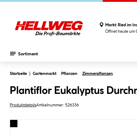
Markt:
Ried im In
Öffnet heute um 
Sortiment
Zum Hauptinhalt springen
Startseite
Gartenmarkt
Pflanzen
Zimmerpflanzen
Plantiflor Eukalyptus Durch
Produktdetails
Artikelnummer:
526336
Bildergalerie überspringen