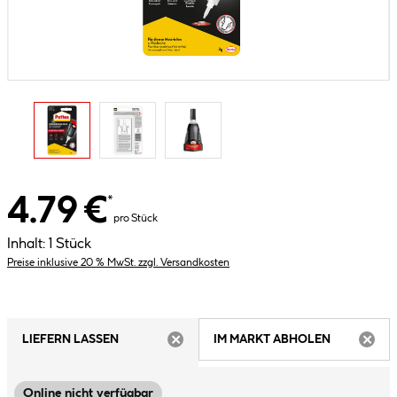
4.79 €
*
pro Stück
Inhalt:
1 Stück
Preise inklusive 20 % MwSt. zzgl. Versandkosten
LIEFERN LASSEN
IM MARKT ABHOLEN
ARTIKEL NICHT VERFÜGBAR
ARTIK
Online nicht verfügbar