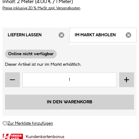
Inhalt:
2 Meter
(4.00 € / 1 Meter)
Preise inklusive 20 % MwSt. zzgl. Versandkosten
LIEFERN LASSEN
IM MARKT ABHOLEN
ARTIKEL NICHT VERFÜGBAR
ARTIK
Online nicht verfügbar
Dieser Artikel ist nur im Markt erhältlich.
IN DEN WARENKORB
Zur Merkliste hinzufügen
Kundenkartenbonus