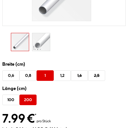
Breite (cm)
0,6
0,8
1
1,2
1,6
2,5
Länge (cm)
100
200
7.99 €
*
pro Stück