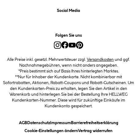
Social Media
Folgen Sie uns
Alle Preise inkl. gesetzl. Mehrwertsteuer zzgl.
Versandkosten
und ggf.
Nachnahmegebühren, wenn nicht anders angegeben.
*Preis bestimmt sich auf Basis Ihres hinterlegten Marktes.
**Nur für Inhaber der Kundenkarte. Nicht kombinierbar mit
Sofortrabatten, Aktionen, Rabatt-Coupons und Rabatt-Gutscheinen. Um
den Kundenkarten-Preis zu erhalten, legen Sie den Artikel in den
Warenkorb und hinterlegen Sie bei der Bestellung Ihre HELLWEG
Kundenkarten-Nummer. Diese wird für zukünftige Einkäufe im
Kundenkonto gespeichert.
(öffnet ein Dialogfeld)
(öffnet ein Dialogfeld)
(öffnet ein Dialogfeld)
(öffnet ein
AGB
Datenschutz
Impressum
Barrierefreiheitserklärung
(öffnet ein Dialogfeld)
Cookie-Einstellungen ändern
Vertrag widerrufen