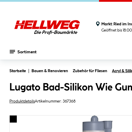
Markt:
Ried im In
Geöffnet bis 18:0
Sortiment
Zum Hauptinhalt springen
Startseite
Bauen & Renovieren
Zubehör für Fliesen
Acryl & Sili
Lugato Bad-Silikon Wie Gum
Produktdetails
Artikelnummer:
367368
Bildergalerie überspringen