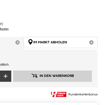
r)
dkosten
IM MARKT ABHOLEN
ARTIKEL NICHT VERFÜGBAR
ARTIKEL
ltlich.
IN DEN WARENKORB
Kundenkartenbonus